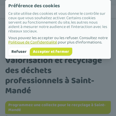
Préférence des cookies
Ce site utilise des cookies et vous donne le contrôle sur
ceux que vous souhaitez activer. Certains cookies
servent au fonctionnement du site, les autres nous
aident à mesurer notre audience et l'interaction avec les
réseaux sociaux.
Vous pouvez les accepter ou les refuser. Consultez notre
Politique de Confidentialité
pour plus d'informations.
Accueil
/
Valorisation et recyclage des déchets professionnels
/
Île-de-France
/
Val-de-Marne
/
Saint-Mandé
Refuser
Accepter et fermer
Valorisation et recyclage
des déchets
professionnels à Saint-
Mandé
Programmez une collecte pour le recyclage à Saint-
Mandé