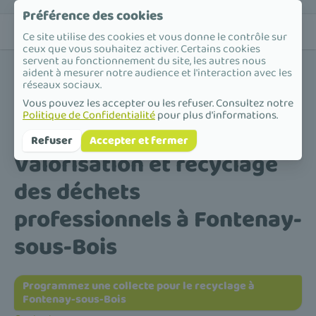
Préférence des cookies
Ce site utilise des cookies et vous donne le contrôle sur
ceux que vous souhaitez activer. Certains cookies
servent au fonctionnement du site, les autres nous
aident à mesurer notre audience et l'interaction avec les
réseaux sociaux.
Vous pouvez les accepter ou les refuser. Consultez notre
Politique de Confidentialité
pour plus d'informations.
Accueil
/
Valorisation et recyclage des déchets professionnels
/
Île-de-France
/
Val-de-Marne
/
Fontenay-sous-Bois
Refuser
Accepter et fermer
Valorisation et recyclage
des déchets
professionnels à Fontenay-
sous-Bois
Programmez une collecte pour le recyclage à
Fontenay-sous-Bois