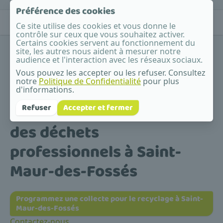
Préférence des cookies
Ce site utilise des cookies et vous donne le
contrôle sur ceux que vous souhaitez activer.
Certains cookies servent au fonctionnement du
site, les autres nous aident à mesurer notre
audience et l'interaction avec les réseaux sociaux.
Vous pouvez les accepter ou les refuser. Consultez
notre
Politique de Confidentialité
pour plus
Accueil
/
Valorisation et recyclage des déchets professionnels
/
d'informations.
Île-de-France
/
Val-de-Marne
/
Saint-Maur-des-Fossés
Valorisation et recyclage
Refuser
Accepter et fermer
des déchets
professionnels à Saint-
Maur-des-Fossés
Programmez une collecte pour le recyclage à Saint-
Maur-des-Fossés
Contactez-nous