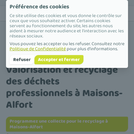
Préférence des cookies
Ce site utilise des cookies et vous donne le contrôle sur
ceux que vous souhaitez activer. Certains cookies
servent au fonctionnement du site, les autres nous
aident à mesurer notre audience et l'interaction avec les
réseaux sociaux.
Vous pouvez les accepter ou les refuser. Consultez notre
Politique de Confidentialité
pour plus d'informations.
Accueil
/
Valorisation et recyclage des déchets professionnels
/
Île-de-France
/
Val-de-Marne
/
Maisons-Alfort
Refuser
Accepter et fermer
Valorisation et recyclage
des déchets
professionnels à Maisons-
Alfort
Programmez une collecte pour le recyclage à
Maisons-Alfort