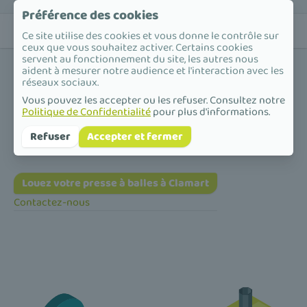
Préférence des cookies
Ce site utilise des cookies et vous donne le contrôle sur
ceux que vous souhaitez activer. Certains cookies
servent au fonctionnement du site, les autres nous
aident à mesurer notre audience et l'interaction avec les
réseaux sociaux.
Vous pouvez les accepter ou les refuser. Consultez notre
Politique de Confidentialité
pour plus d'informations.
Accueil
/
Presse à balles
/
Île-de-France
/
Hauts-de-Seine
/
Clamart
Presse à balles à Clamart
Refuser
Accepter et fermer
Louez votre presse à balles à Clamart
Contactez-nous