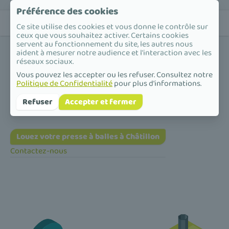
Préférence des cookies
Ce site utilise des cookies et vous donne le contrôle sur
ceux que vous souhaitez activer. Certains cookies
servent au fonctionnement du site, les autres nous
aident à mesurer notre audience et l'interaction avec les
réseaux sociaux.
Vous pouvez les accepter ou les refuser. Consultez notre
Politique de Confidentialité
pour plus d'informations.
Accueil
/
Presse à balles
/
Île-de-France
/
Hauts-de-Seine
/
Châtillon
Presse à balles à Châtillon
Refuser
Accepter et fermer
Louez votre presse à balles à Châtillon
Contactez-nous