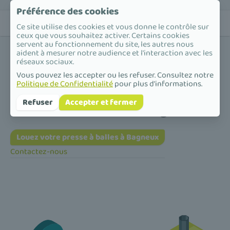
Préférence des cookies
Ce site utilise des cookies et vous donne le contrôle sur
ceux que vous souhaitez activer. Certains cookies
servent au fonctionnement du site, les autres nous
aident à mesurer notre audience et l'interaction avec les
réseaux sociaux.
Vous pouvez les accepter ou les refuser. Consultez notre
Politique de Confidentialité
pour plus d'informations.
Accueil
/
Presse à balles
/
Île-de-France
/
Hauts-de-Seine
/
Bagneux
Presse à balles à Bagneux
Refuser
Accepter et fermer
Louez votre presse à balles à Bagneux
Contactez-nous