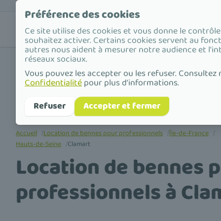
Préférence des cookies
Nos
Valorisat
Ce site utilise des cookies et vous donne le contrôl
solutions
déchets
souhaitez activer. Certains cookies servent au fonc
autres nous aident à mesurer notre audience et l'in
réseaux sociaux.
Vous pouvez les accepter ou les refuser. Consultez
Confidentialité
pour plus d'informations.
Refuser
Accepter et fermer
Accueil
/
Location de bennes pour professionnels
/
Île-de-France
/
Hauts-de-Seine
/
Clamart
Location de bennes 
professionnels à Cla