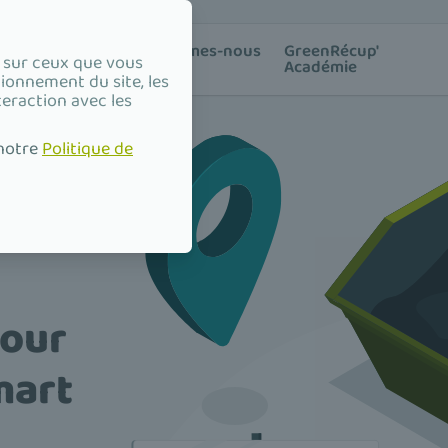
ion des
Qui sommes-nous
GreenRécup'
e sur ceux que vous
?
Académie
tionnement du site, les
teraction avec les
 notre
Politique de
pour
mart