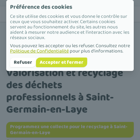
Préférence des cookies
Ce site utilise des cookies et vous donne le contrôle sur
ceux que vous souhaitez activer. Certains cookies
servent au fonctionnement du site, les autres nous
aident à mesurer notre audience et l'interaction avec les
réseaux sociaux.
Vous pouvez les accepter ou les refuser. Consultez notre
Politique de Confidentialité
pour plus d'informations.
Accueil
/
Valorisation et recyclage des déchets professionnels
/
Île-de-France
/
Yvelines
/
Saint-Germain-en-Laye
Refuser
Accepter et fermer
Valorisation et recyclage
des déchets
professionnels à Saint-
Germain-en-Laye
Programmez une collecte pour le recyclage à Saint-
Germain-en-Laye