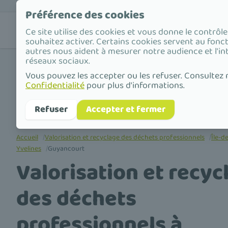
Préférence des cookies
Nos
Valorisat
Ce site utilise des cookies et vous donne le contrôl
solutions
déchets
souhaitez activer. Certains cookies servent au fonc
autres nous aident à mesurer notre audience et l'in
réseaux sociaux.
Vous pouvez les accepter ou les refuser. Consultez
Confidentialité
pour plus d'informations.
Refuser
Accepter et fermer
Accueil
/
Valorisation et recyclage des déchets professionnels
/
Île-d
Yvelines
/
Guyancourt
Valorisation et recyc
des déchets
professionnels à