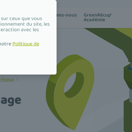
ion des
Qui sommes-nous
GreenRécup'
e sur ceux que vous
?
Académie
tionnement du site, les
teraction avec les
 notre
Politique de
e-France
/
lage