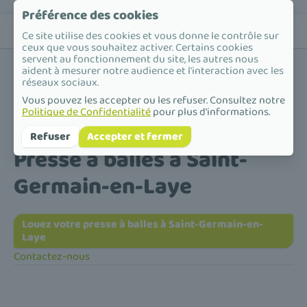
Préférence des cookies
Ce site utilise des cookies et vous donne le contrôle sur
ceux que vous souhaitez activer. Certains cookies
servent au fonctionnement du site, les autres nous
aident à mesurer notre audience et l'interaction avec les
réseaux sociaux.
Vous pouvez les accepter ou les refuser. Consultez notre
Politique de Confidentialité
pour plus d'informations.
Accueil
/
Presse à balles
/
Île-de-France
/
Yvelines
/
Saint-Germain-en-Laye
Refuser
Accepter et fermer
Presse à balles à Saint-
Germain-en-Laye
Louez votre presse à balles à Saint-Germain-en-
Laye
Contactez-nous