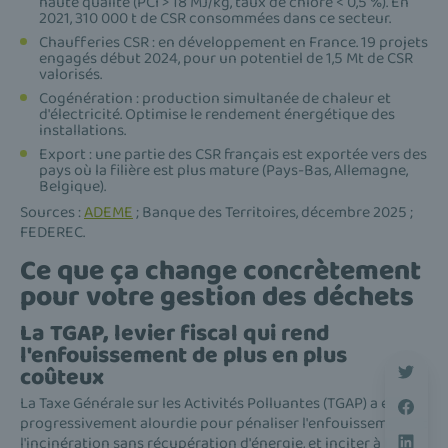
haute qualité (PCI > 18 MJ/kg, taux de chlore < 0,5 %). En
2021, 310 000 t de CSR consommées dans ce secteur.
Chaufferies CSR : en développement en France. 19 projets
engagés début 2024, pour un potentiel de 1,5 Mt de CSR
valorisés.
Cogénération : production simultanée de chaleur et
d'électricité. Optimise le rendement énergétique des
installations.
Export : une partie des CSR français est exportée vers des
pays où la filière est plus mature (Pays-Bas, Allemagne,
Belgique).
Sources :
ADEME
; Banque des Territoires, décembre 2025 ;
FEDEREC.
Ce que ça change concrètement
pour votre gestion des déchets
La TGAP, levier fiscal qui rend
l'enfouissement de plus en plus
coûteux
La Taxe Générale sur les Activités Polluantes (TGAP) a été
progressivement alourdie pour pénaliser l'enfouissement et
l'incinération sans récupération d'énergie, et inciter à la