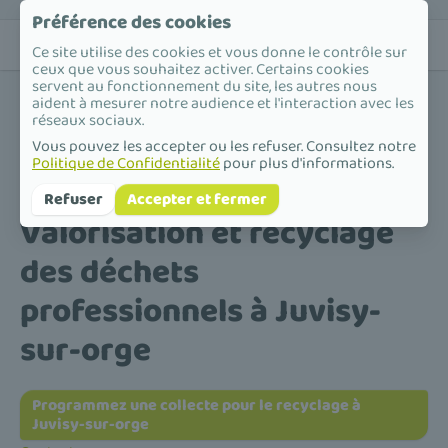
Préférence des cookies
Ce site utilise des cookies et vous donne le contrôle sur
ceux que vous souhaitez activer. Certains cookies
servent au fonctionnement du site, les autres nous
aident à mesurer notre audience et l'interaction avec les
réseaux sociaux.
Vous pouvez les accepter ou les refuser. Consultez notre
Politique de Confidentialité
pour plus d'informations.
Accueil
/
Valorisation et recyclage des déchets professionnels
/
Île-de-France
/
Essonne
/
Juvisy-sur-orge
Refuser
Accepter et fermer
Valorisation et recyclage
des déchets
professionnels à Juvisy-
sur-orge
Programmez une collecte pour le recyclage à
Juvisy-sur-orge