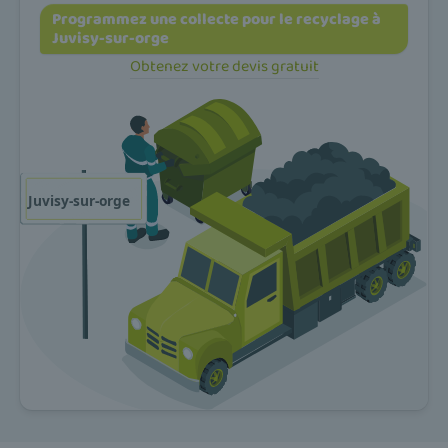
Programmez une collecte pour le recyclage à
Juvisy-sur-orge
Obtenez votre devis gratuit