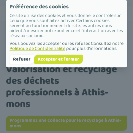
Préférence des cookies
Ce site utilise des cookies et vous donne le contrôle sur
ceux que vous souhaitez activer. Certains cookies
servent au fonctionnement du site, les autres nous
aident à mesurer notre audience et l'interaction avec les
réseaux sociaux.
Vous pouvez les accepter ou les refuser. Consultez notre
Politique de Confidentialité
pour plus d'informations.
Accueil
/
Valorisation et recyclage des déchets professionnels
/
Île-de-France
/
Essonne
/
Athis-mons
Refuser
Accepter et fermer
Valorisation et recyclage
des déchets
professionnels à Athis-
mons
Programmez une collecte pour le recyclage à Athis-
mons