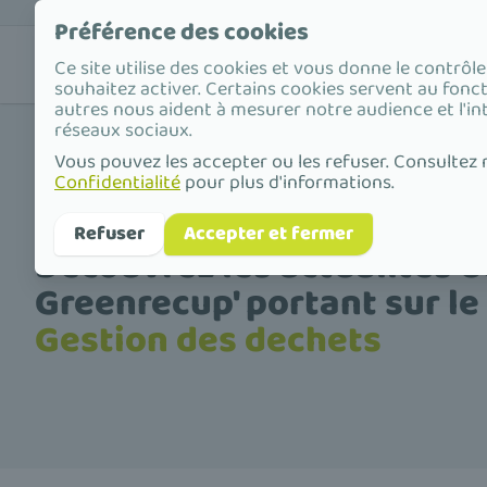
Préférence des cookies
Nos
Valorisat
Ce site utilise des cookies et vous donne le contrôl
solutions
déchets
souhaitez activer. Certains cookies servent au fonc
autres nous aident à mesurer notre audience et l'in
réseaux sociaux.
Vous pouvez les accepter ou les refuser. Consultez
Confidentialité
pour plus d'informations.
Accueil
tags
Gestion des dechets
Refuser
Accepter et fermer
Découvrez les actualités d
Greenrecup' portant sur le
Gestion des dechets