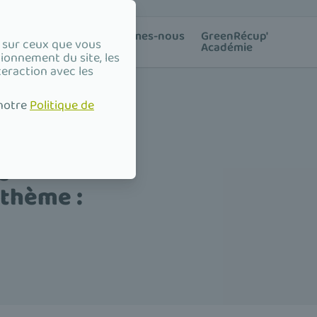
ion des
Qui sommes-nous
GreenRécup'
e sur ceux que vous
?
Académie
tionnement du site, les
teraction avec les
 notre
Politique de
e
 thème :