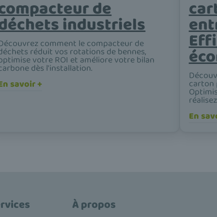
compacteur de
car
déchets industriels
ent
Eff
Découvrez comment le compacteur de
éco
déchets réduit vos rotations de bennes,
optimise votre ROI et améliore votre bilan
carbone dès l'installation.
Découv
carton 
En savoir +
Optimis
réalise
En savo
rvices
À propos