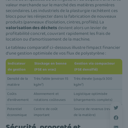
valeur marchande sur le marché des matières premières
secondaires. Les industriels de la plasturgie rachètent ces
blocs pour les réinjecter dans la fabrication de nouveaux
produits (panneaux d'isolation, cintres, profilés). La
valorisation des déchets
devient alors un levier de
profitabilité concret, couvrant rapidement les frais de
location ou d'amortissement de la machine.
Le tableau comparatif ci-dessous illustre l'impact financier
d'une gestion optimisée de vos flux de polystyrène :
Indicateur
Stockage en benne
Gestion via compacteur
de gestion
(PSE en vrac)
(PSE densifié)
Densité de la
Très faible (environ 15
Très élevée (jusqu'à 300
matière
kg/m³)
kg/m³)
Coûts
Abonnement et
Logistique optimisée
d'enlèvement
rotations coûteuses
(chargements complets)
Potentiel
Centre de coût
Source de revenus (revente
économique
important
de la matière)
Sécurité, propreté et