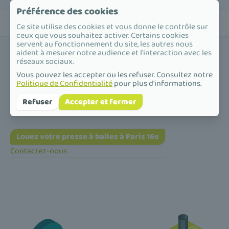
Préférence des cookies
Ce site utilise des cookies et vous donne le contrôle sur
ceux que vous souhaitez activer. Certains cookies
servent au fonctionnement du site, les autres nous
aident à mesurer notre audience et l'interaction avec les
réseaux sociaux.
Vous pouvez les accepter ou les refuser. Consultez notre
Politique de Confidentialité
pour plus d'informations.
Accueil
/
Presse à balles
/
Île-de-France
/
Paris
/
Paris 16e
Presse à balles à Paris 16e
Refuser
Accepter et fermer
Louez votre presse à balles à Paris 16e
Contactez-nous