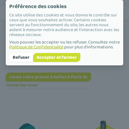
Préférence des cookies
Ce site utilise des cookies et vous donne le contrôle sur
ceux que vous souhaitez activer. Certains cookies
servent au fonctionnement du site, les autres nous
aident à mesurer notre audience et l'interaction avec les
réseaux sociaux.
Vous pouvez les accepter ou les refuser. Consultez notre
Politique de Confidentialité
pour plus d'informations.
Accueil
/
Presse à balles
/
Île-de-France
/
Paris
/
Paris 3e
Presse à balles à Paris 3e
Refuser
Accepter et fermer
Louez votre presse à balles à Paris 3e
Contactez-nous