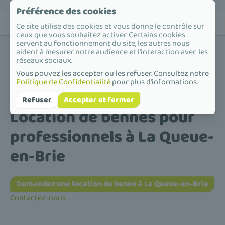
Préférence des cookies
Ce site utilise des cookies et vous donne le contrôle sur
ceux que vous souhaitez activer. Certains cookies
servent au fonctionnement du site, les autres nous
aident à mesurer notre audience et l'interaction avec les
réseaux sociaux.
Vous pouvez les accepter ou les refuser. Consultez notre
Politique de Confidentialité
pour plus d'informations.
Accueil
/
Location de bennes pour professionnels
/
Île-de-France
/
Val-de-Marne
/
La Queue-en-Brie
Refuser
Accepter et fermer
Location de bennes pour
professionnels à La Queue-
en-Brie
Demandez une location de benne à La Queue-en-Brie
Contactez-nous