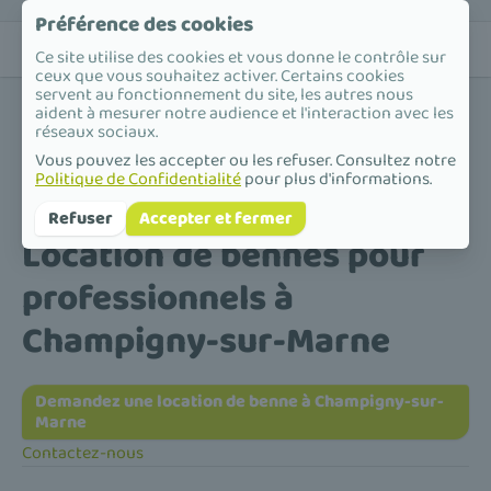
Préférence des cookies
Ce site utilise des cookies et vous donne le contrôle sur
ceux que vous souhaitez activer. Certains cookies
servent au fonctionnement du site, les autres nous
aident à mesurer notre audience et l'interaction avec les
réseaux sociaux.
Vous pouvez les accepter ou les refuser. Consultez notre
Politique de Confidentialité
pour plus d'informations.
Accueil
/
Location de bennes pour professionnels
/
Île-de-France
/
Val-de-Marne
/
Champigny-sur-Marne
Refuser
Accepter et fermer
Location de bennes pour
professionnels à
Champigny-sur-Marne
Demandez une location de benne à Champigny-sur-
Marne
Contactez-nous