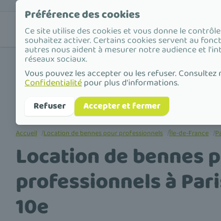
Préférence des cookies
Nos
Valorisat
Ce site utilise des cookies et vous donne le contrôl
solutions
déchets
souhaitez activer. Certains cookies servent au fonc
autres nous aident à mesurer notre audience et l'in
réseaux sociaux.
Vous pouvez les accepter ou les refuser. Consultez
Confidentialité
pour plus d'informations.
Refuser
Accepter et fermer
Accueil
/
Location de bennes pour professionnels
/
Île-de-France
/
Pa
Location de bennes 
professionnels à Pari
10e