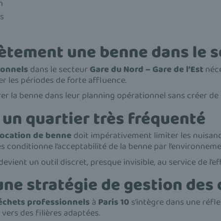
n
ls
ètement une benne dans le s
ionnels
dans le secteur
Gare du Nord – Gare de l’Est
néce
r les périodes de forte affluence.
r la benne dans leur planning opérationnel sans créer de r
 un quartier très fréquenté
location de benne
doit impérativement limiter les nuisance
 conditionne l’acceptabilité de la benne par l’environnem
ent un outil discret, presque invisible, au service de l’eff
une stratégie de gestion des
échets professionnels
à
Paris 10
s’intègre dans une réflex
n vers des filières adaptées.