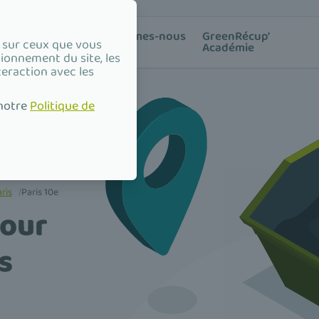
ion des
Qui sommes-nous
GreenRécup'
e sur ceux que vous
?
Académie
tionnement du site, les
teraction avec les
 notre
Politique de
ris
/
Paris 10e
pour
s