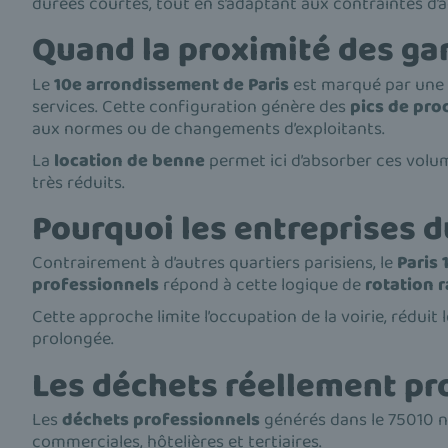
durées courtes, tout en s’adaptant aux contraintes d’ac
Quand la proximité des ga
Le
10e arrondissement de Paris
est marqué par une a
services. Cette configuration génère des
pics de pro
aux normes ou de changements d’exploitants.
La
location de benne
permet ici d’absorber ces volum
très réduits.
Pourquoi les entreprises d
Contrairement à d’autres quartiers parisiens, le
Paris 
professionnels
répond à cette logique de
rotation 
Cette approche limite l’occupation de la voirie, réduit
prolongée.
Les déchets réellement pro
Les
déchets professionnels
générés dans le 75010 ne
commerciales, hôtelières et tertiaires.