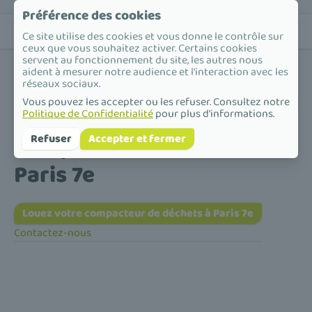
Préférence des cookies
Ce site utilise des cookies et vous donne le contrôle sur
ceux que vous souhaitez activer. Certains cookies
servent au fonctionnement du site, les autres nous
aident à mesurer notre audience et l'interaction avec les
réseaux sociaux.
Vous pouvez les accepter ou les refuser. Consultez notre
Politique de Confidentialité
pour plus d'informations.
Accueil
/
Compacteur de déchets
/
Île-de-France
/
Paris
/
Paris 7e
Compacteur de déchets à
Refuser
Accepter et fermer
Paris 7e
Louez votre compacteur de déchets à Paris 7e
Contactez-nous