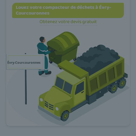
Louez votre compacteur de déchets à Évry-
Courcouronnes
Obtenez votre devis gratuit