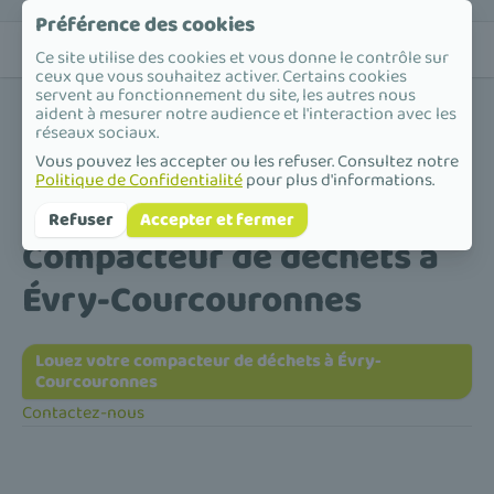
Préférence des cookies
Ce site utilise des cookies et vous donne le contrôle sur
ceux que vous souhaitez activer. Certains cookies
servent au fonctionnement du site, les autres nous
aident à mesurer notre audience et l'interaction avec les
réseaux sociaux.
Vous pouvez les accepter ou les refuser. Consultez notre
Politique de Confidentialité
pour plus d'informations.
Accueil
/
Compacteur de déchets
/
Île-de-France
/
Essonne
/
Évry-Courcouronnes
Refuser
Accepter et fermer
Compacteur de déchets à
Évry-Courcouronnes
Louez votre compacteur de déchets à Évry-
Courcouronnes
Contactez-nous