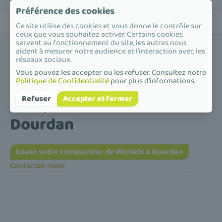
Préférence des cookies
Ce site utilise des cookies et vous donne le contrôle sur
ceux que vous souhaitez activer. Certains cookies
servent au fonctionnement du site, les autres nous
aident à mesurer notre audience et l'interaction avec les
réseaux sociaux.
Vous pouvez les accepter ou les refuser. Consultez notre
Politique de Confidentialité
pour plus d'informations.
Accueil
/
Compacteur de déchets
/
Île-de-France
/
Essonne
/
Dourdan
Compacteur de déchets à
Refuser
Accepter et fermer
Dourdan
Louez votre compacteur de déchets à Dourdan
Contactez-nous