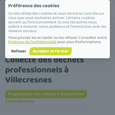
Préférence des cookies
Ce site utilise des cookies et vous donne le contrôle sur
ceux que vous souhaitez activer. Certains cookies
servent au fonctionnement du site, les autres nous
aident à mesurer notre audience et l'interaction avec les
réseaux sociaux.
Vous pouvez les accepter ou les refuser. Consultez notre
Politique de Confidentialité
pour plus d'informations.
Accueil
/
Collecte des déchets professionnels
/
Île-de-France
/
Val-de-Marne
/
Villecresnes
Refuser
Accepter et fermer
Collecte des déchets
professionnels à
Villecresnes
Programmez une collecte à Villecresnes
Contactez-nous