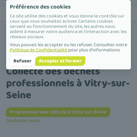
Préférence des cookies
Ce site utilise des cookies et vous donne le contrôle sur
ceux que vous souhaitez activer. Certains cookies
servent au fonctionnement du site, les autres nous
aident à mesurer notre audience et l'interaction avec les
réseaux sociaux.
Vous pouvez les accepter ou les refuser. Consultez notre
Politique de Confidentialité
pour plus d'informations.
Accueil
/
Collecte des déchets professionnels
/
Île-de-France
/
Val-de-Marne
/
Vitry-sur-Seine
Refuser
Accepter et fermer
Collecte des déchets
professionnels à Vitry-sur-
Seine
Programmez une collecte à Vitry-sur-Seine
Contactez-nous