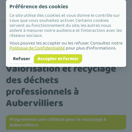
Préférence des cookies
Ce site utilise des cookies et vous donne le contrôle sur
ceux que vous souhaitez activer. Certains cookies
servent au fonctionnement du site, les autres nous
aident à mesurer notre audience et l'interaction avec les
réseaux sociaux.
Vous pouvez les accepter ou les refuser. Consultez notre
Politique de Confidentialité
pour plus d'informations.
Accueil
/
Valorisation et recyclage des déchets professionnels
/
Île-de-France
/
Seine-Saint-Denis
/
Aubervilliers
Refuser
Accepter et fermer
Valorisation et recyclage
des déchets
professionnels à
Aubervilliers
Programmez une collecte pour le recyclage à
Aubervilliers