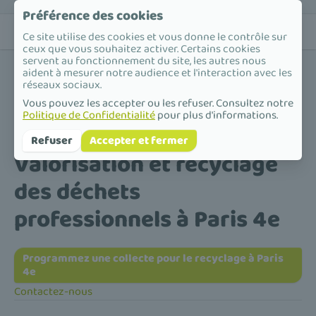
Préférence des cookies
Ce site utilise des cookies et vous donne le contrôle sur
ceux que vous souhaitez activer. Certains cookies
servent au fonctionnement du site, les autres nous
aident à mesurer notre audience et l'interaction avec les
réseaux sociaux.
Vous pouvez les accepter ou les refuser. Consultez notre
Politique de Confidentialité
pour plus d'informations.
Accueil
/
Valorisation et recyclage des déchets professionnels
/
Île-de-France
/
Paris
/
Paris 4e
Refuser
Accepter et fermer
Valorisation et recyclage
des déchets
professionnels à Paris 4e
Programmez une collecte pour le recyclage à Paris
4e
Contactez-nous