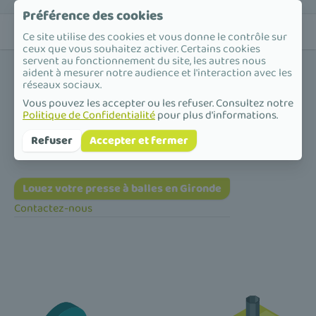
Préférence des cookies
Ce site utilise des cookies et vous donne le contrôle sur
ceux que vous souhaitez activer. Certains cookies
servent au fonctionnement du site, les autres nous
aident à mesurer notre audience et l'interaction avec les
réseaux sociaux.
Vous pouvez les accepter ou les refuser. Consultez notre
Politique de Confidentialité
pour plus d'informations.
Accueil
/
Presse à balles
/
Nouvelle-Aquitaine
/
Gironde
Presse à balles en Gironde
Refuser
Accepter et fermer
Louez votre presse à balles en Gironde
Contactez-nous