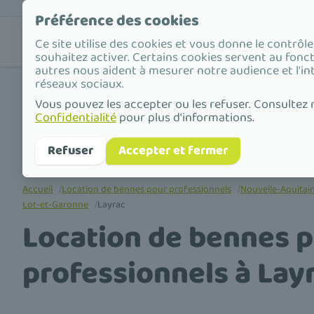
Préférence des cookies
Nos
Valorisat
Ce site utilise des cookies et vous donne le contrôl
solutions
déchets
souhaitez activer. Certains cookies servent au fonc
autres nous aident à mesurer notre audience et l'in
réseaux sociaux.
Vous pouvez les accepter ou les refuser. Consultez
Confidentialité
pour plus d'informations.
Refuser
Accepter et fermer
Accueil
/
Location de bennes pour professionnels
/
Nouvelle-Aquitai
Lot-et-Garonne
/
Layrac
Location de bennes 
professionnels à Lay