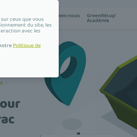
ion des
Qui sommes-nous
GreenRécup'
e sur ceux que vous
?
Académie
tionnement du site, les
teraction avec les
 notre
Politique de
ne
/
pour
rac