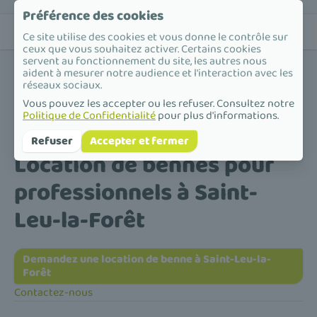
Préférence des cookies
Ce site utilise des cookies et vous donne le contrôle sur
ceux que vous souhaitez activer. Certains cookies
servent au fonctionnement du site, les autres nous
aident à mesurer notre audience et l'interaction avec les
réseaux sociaux.
Vous pouvez les accepter ou les refuser. Consultez notre
Politique de Confidentialité
pour plus d'informations.
Accueil
/
Location de bennes pour professionnels
/
Île-de-France
/
Val-d'Oise
/
Saint-Leu-la-Forêt
Refuser
Accepter et fermer
Location de bennes pour
professionnels à Saint-
Leu-la-Forêt
Demandez une location de benne à Saint-Leu-la-
Forêt
Contactez-nous