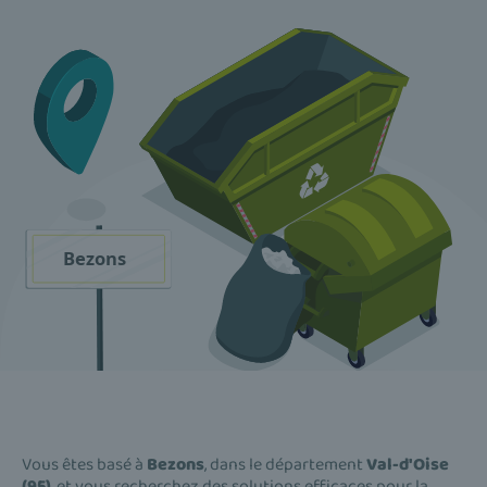
Vous êtes basé à
Bezons
, dans le département
Val-d'Oise
(95)
, et vous recherchez des solutions efficaces pour la