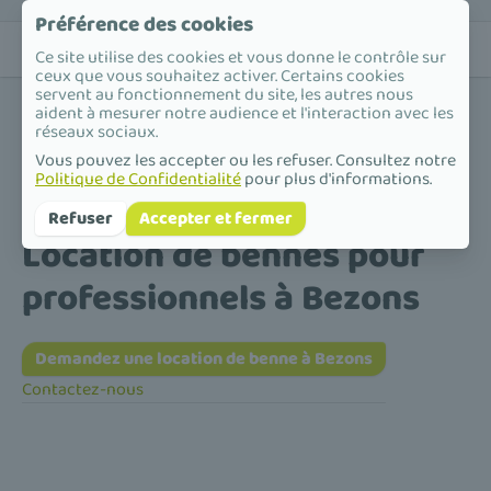
Préférence des cookies
Ce site utilise des cookies et vous donne le contrôle sur
ceux que vous souhaitez activer. Certains cookies
servent au fonctionnement du site, les autres nous
aident à mesurer notre audience et l'interaction avec les
réseaux sociaux.
Vous pouvez les accepter ou les refuser. Consultez notre
Politique de Confidentialité
pour plus d'informations.
Accueil
/
Location de bennes pour professionnels
/
Île-de-France
/
Val-d'Oise
/
Bezons
Refuser
Accepter et fermer
Location de bennes pour
professionnels à Bezons
Demandez une location de benne à Bezons
Contactez-nous