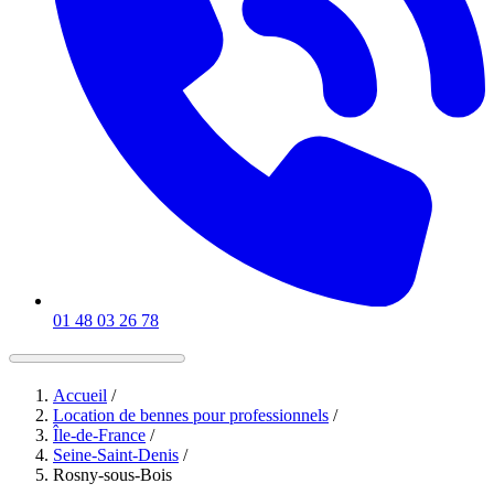
01 48 03 26 78
Accueil
/
Location de bennes pour professionnels
/
Île-de-France
/
Seine-Saint-Denis
/
Rosny-sous-Bois