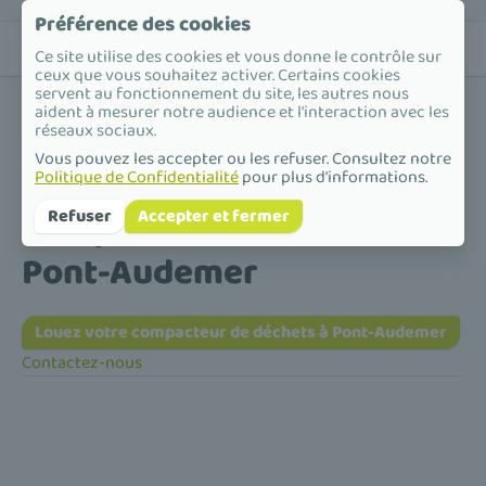
Préférence des cookies
Ce site utilise des cookies et vous donne le contrôle sur
ceux que vous souhaitez activer. Certains cookies
servent au fonctionnement du site, les autres nous
aident à mesurer notre audience et l'interaction avec les
réseaux sociaux.
Vous pouvez les accepter ou les refuser. Consultez notre
Politique de Confidentialité
pour plus d'informations.
Accueil
/
Compacteur de déchets
/
Normandie
/
Eure
/
Pont-Audemer
Compacteur de déchets à
Refuser
Accepter et fermer
Pont-Audemer
Louez votre compacteur de déchets à Pont-Audemer
Contactez-nous