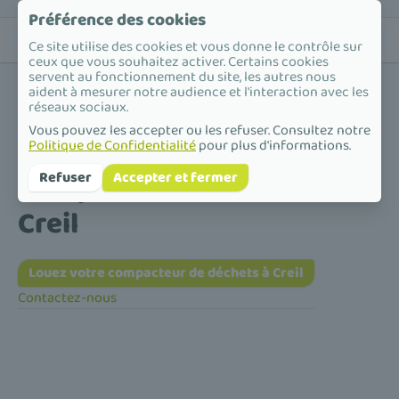
Préférence des cookies
Ce site utilise des cookies et vous donne le contrôle sur
ceux que vous souhaitez activer. Certains cookies
servent au fonctionnement du site, les autres nous
aident à mesurer notre audience et l'interaction avec les
réseaux sociaux.
Vous pouvez les accepter ou les refuser. Consultez notre
Politique de Confidentialité
pour plus d'informations.
Accueil
/
Compacteur de déchets
/
Hauts-de-France
/
Oise
/
Creil
Compacteur de déchets à
Refuser
Accepter et fermer
Creil
Louez votre compacteur de déchets à Creil
Contactez-nous