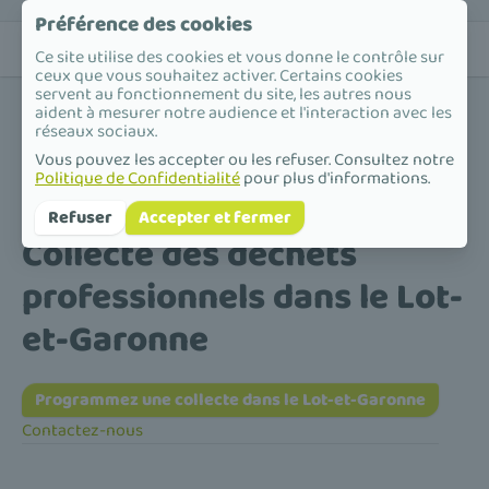
Préférence des cookies
Ce site utilise des cookies et vous donne le contrôle sur
ceux que vous souhaitez activer. Certains cookies
servent au fonctionnement du site, les autres nous
aident à mesurer notre audience et l'interaction avec les
réseaux sociaux.
Vous pouvez les accepter ou les refuser. Consultez notre
Politique de Confidentialité
pour plus d'informations.
Accueil
/
Collecte des déchets professionnels
/
Nouvelle-Aquitaine
/
Lot-et-Garonne
Refuser
Accepter et fermer
Collecte des déchets
professionnels dans le Lot-
et-Garonne
Programmez une collecte dans le Lot-et-Garonne
Contactez-nous