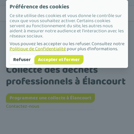
Préférence des cookies
Ce site utilise des cookies et vous donne le contrôle sur
ceux que vous souhaitez activer. Certains cookies
servent au fonctionnement du site, les autres nous
aident à mesurer notre audience et l'interaction avec les
réseaux sociaux.
Vous pouvez les accepter ou les refuser. Consultez notre
Politique de Confidentialité
pour plus d'informations.
Accueil
/
Collecte des déchets professionnels
/
Île-de-France
/
Yvelines
/
Élancourt
Refuser
Accepter et fermer
Collecte des déchets
professionnels à Élancourt
Programmez une collecte à Élancourt
Contactez-nous