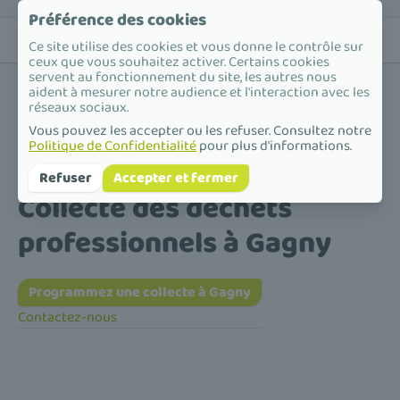
Préférence des cookies
Ce site utilise des cookies et vous donne le contrôle sur
ceux que vous souhaitez activer. Certains cookies
servent au fonctionnement du site, les autres nous
aident à mesurer notre audience et l'interaction avec les
réseaux sociaux.
Vous pouvez les accepter ou les refuser. Consultez notre
Politique de Confidentialité
pour plus d'informations.
Accueil
/
Collecte des déchets professionnels
/
Île-de-France
/
Seine-Saint-Denis
/
Gagny
Refuser
Accepter et fermer
Collecte des déchets
professionnels à Gagny
Programmez une collecte à Gagny
Contactez-nous