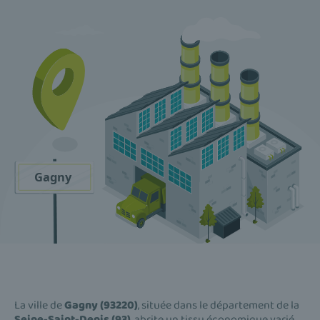
La ville de
Gagny (93220)
, située dans le département de la
Seine-Saint-Denis (93)
, abrite un tissu économique varié