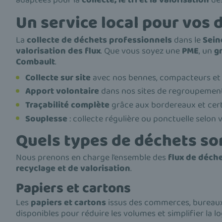
adaptées pour la
collecte, le tri et la valorisation
des
Un service local pour vos
La
collecte de déchets professionnels
dans le
Sein
valorisation des flux
. Que vous soyez une
PME
, un
g
Combault
.
Collecte sur site
avec nos bennes, compacteurs et
Apport volontaire
dans nos sites de regroupement
Traçabilité complète
grâce aux bordereaux et certi
Souplesse
: collecte régulière ou ponctuelle selon 
Quels types de déchets so
Nous prenons en charge l’ensemble des
flux de déch
recyclage et de valorisation
.
Papiers et cartons
Les
papiers et cartons
issus des commerces, bureaux
disponibles pour réduire les volumes et simplifier la lo