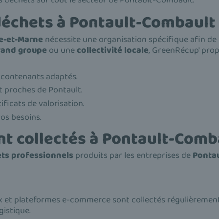
 déchets sur tout le secteur de Pontault-Combault.
 déchets à Pontault-Combault
e-et-Marne
nécessite une organisation spécifique afin de 
rand groupe
ou une
collectivité locale
, GreenRécup' pr
 contenants adaptés.
 proches de Pontault.
ficats de valorisation.
vos besoins.
nt collectés à Pontault-Comb
ets professionnels
produits par les entreprises de
Ponta
 et plateformes e-commerce sont collectés régulièremen
gistique.