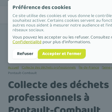
Préférence des cookies
Nos
Valorisat
Ce site utilise des cookies et vous donne le contrôl
solutions
déchets
souhaitez activer. Certains cookies servent au fonc
autres nous aident à mesurer notre audience et l'in
réseaux sociaux.
Vous pouvez les accepter ou les refuser. Consultez
Confidentialité
pour plus d'informations.
Refuser
Accepter et fermer
Accueil
/
Collecte des déchets professionnels
/
Île-de-France
/
Seine
Pontault-Combault
Collecte des déchets
professionnels à
Pontault-Combault