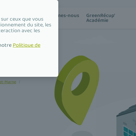
ion des
Qui sommes-nous
GreenRécup'
e sur ceux que vous
?
Académie
tionnement du site, les
teraction avec les
 notre
Politique de
-et-Marne
/