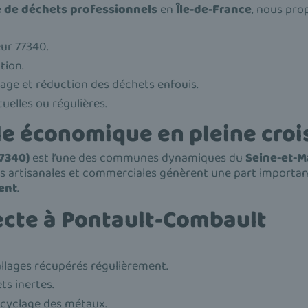
te de déchets professionnels
en
Île-de-France
, nous pro
eur 77340.
tion.
lage et réduction des déchets enfouis.
uelles ou régulières.
le économique en pleine cro
7340)
est l’une des communes dynamiques du
Seine-et-M
es artisanales et commerciales génèrent une part importa
ent
.
ecte à Pontault-Combault
llages récupérés régulièrement.
s inertes.
ecyclage des métaux.