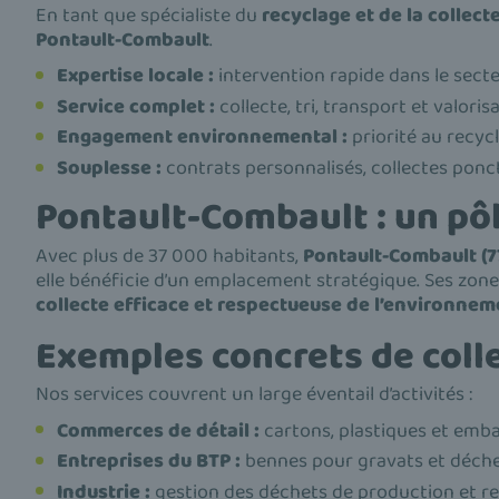
En tant que spécialiste du
recyclage et de la collec
Pontault-Combault
.
Expertise locale :
intervention rapide dans le sect
Service complet :
collecte, tri, transport et valorisa
Engagement environnemental :
priorité au recyc
Souplesse :
contrats personnalisés, collectes ponct
Pontault-Combault : un pô
Avec plus de 37 000 habitants,
Pontault-Combault (7
elle bénéficie d’un emplacement stratégique. Ses zon
collecte efficace et respectueuse de l’environnem
Exemples concrets de coll
Nos services couvrent un large éventail d’activités :
Commerces de détail :
cartons, plastiques et emba
Entreprises du BTP :
bennes pour gravats et déchet
Industrie :
gestion des déchets de production et r